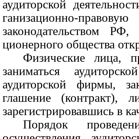
аудиторской деятельнос
ганизационно-правову
з
аконодательством РФ,
ционерного общества откр
Физические лица, п
заниматься аудиторск
аудиторской фирмы, з
глашение (контракт), л
з
арегистрировавшись в ка
Порядок проведе
осуществления аудитор